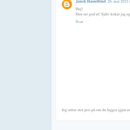
Janek Hasselblad
26. mai 2021 
Hej!
Den ser god ut! Själv kokar jag e
Svar
Jeg setter stor pris på om du legger igjen