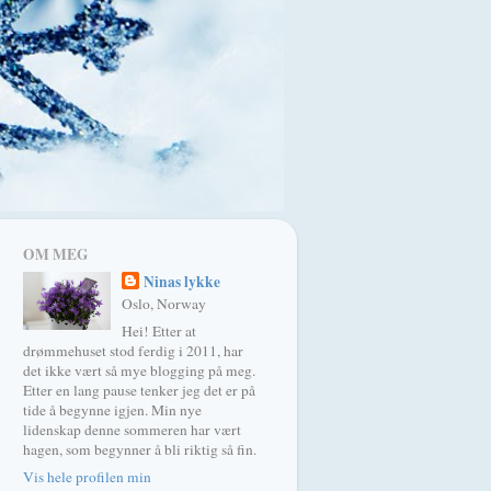
OM MEG
Ninas lykke
Oslo, Norway
Hei! Etter at
drømmehuset stod ferdig i 2011, har
det ikke vært så mye blogging på meg.
Etter en lang pause tenker jeg det er på
tide å begynne igjen. Min nye
lidenskap denne sommeren har vært
hagen, som begynner å bli riktig så fin.
Vis hele profilen min