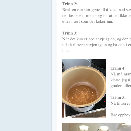
Trinn 2:
Bruk en ren stor gryte til å koke ned se
det fosskoke, men sørg for at det ikke 
etter hvert som det koker inn.
Trinn 3:
Når det kun er noe sevje igjen, og den ha
tide å filtrere sevjen igjen og ha den i
inne.
Trinn 4:
Nå må man f
klarte jeg 
grader, elle
Trinn 5:
Nå filtrerer
Bør oppbeva