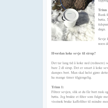
Trinn 
Bank f
bøtta.
tidspun
døgn.
Sevje 
noen d
Hvordan koke sevje til sirup?
Det tar lang tid å koke ned (redusere) sev
bare 2 dl sirup. Det er smart å koke se
dampes bort. Man skal helst gjøre dett
ha mange timer tilgjengelig.
Trinn 1:
Filtrer sevjen, slik at du får bort rus
bøtta. Jeg brukte et filter som fulgte m
visstnok bruke kaffefilter til mindre me