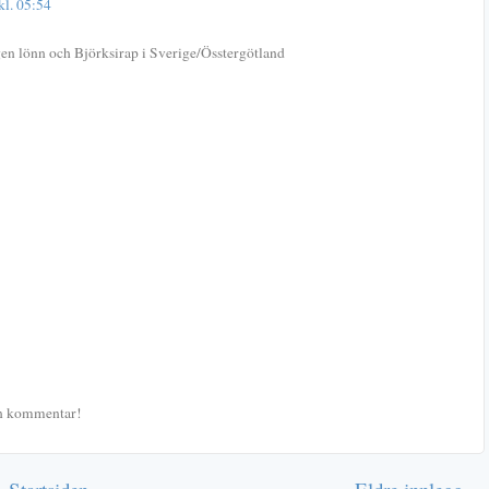
kl. 05:54
gen lönn och Björksirap i Sverige/Össtergötland
 en kommentar!