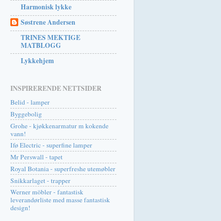
Harmonisk lykke
Søstrene Andersen
TRINES MEKTIGE
MATBLOGG
Lykkehjem
INSPIRERENDE NETTSIDER
Belid - lamper
Byggebolig
Grohe - kjøkkenarmatur m kokende
vann!
Ifø Electric - superfine lamper
Mr Perswall - tapet
Royal Botania - superfreshe utemøbler
Snikkarlaget - trapper
Werner möbler - fantastisk
leverandørliste med masse fantastisk
design!