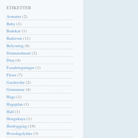
ETIKETTER
Armatur
(2)
Baby
(1)
Badekar
(1)
Baderom
(11)
Belysning
(6)
Drømmehuset
(2)
Dusj
(4)
Fasadetegninger
(1)
Fliser
(7)
Garderobe
(2)
Grunnmur
(4)
Hage
(1)
Hageplan
(1)
Hall
(1)
Hengekøye
(1)
Husbygging
(19)
Hverdagslykke
(3)