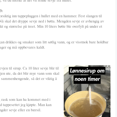
3:
orsiktig inn tappepluggen i hullet med en hammer. Fest slangen til
 Nå skal det dryppe sevje ned i bøtta. Mengden sevje er avhengig av
kt og størrelse på treet. Min 10 liters bøtte ble overfylt på under et
kan drikkes og smaker som litt søtlig vann, og er visstnok bare holdbar
ager og må oppbevares kaldt.
jen til sirup. Ca 10 liter sevje blir til
vjen ute, da det blir mye vann som skal
e sammenhengende, så det er viktig å
k og rask som kan ha kommet med i
ed tappesettet jeg kjøpte. Man kan
ngder sevje eller en bærsil.