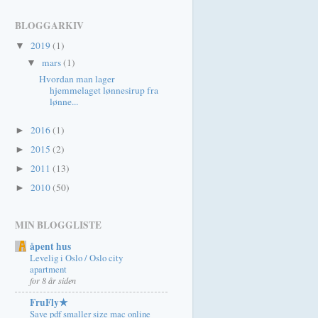
BLOGGARKIV
2019
(1)
▼
mars
(1)
▼
Hvordan man lager
hjemmelaget lønnesirup fra
lønne...
2016
(1)
►
2015
(2)
►
2011
(13)
►
2010
(50)
►
MIN BLOGGLISTE
åpent hus
Levelig i Oslo / Oslo city
apartment
for 8 år siden
FruFly★
Save pdf smaller size mac online