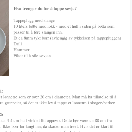
Hva trenger du for å tappe sevje?
Tappeplugg med slange
10 liters bøtte med lokk - med et hull i siden på bøtta som
passer til å føre slangen inn.
Et ca 8mm tykt borr (avhengig av tykkelsen på tappepluggen)
Drill
Hammer
Filter til å sile sevjen
1:
et lønnetre som er over 20 cm i diameter. Man må ha tillatelse til å
ra grunneier, så det er ikke lov å tappe et lønnetre i skogen/parken.
 2:
 ca 3-4 cm hull vinklet litt oppover. Dette bør være ca 80 cm fra
 Ikke borr for langt inn; da skader man treet. Hvis det er klart til
, vil du merke at det vil renne sevje fra hullet.