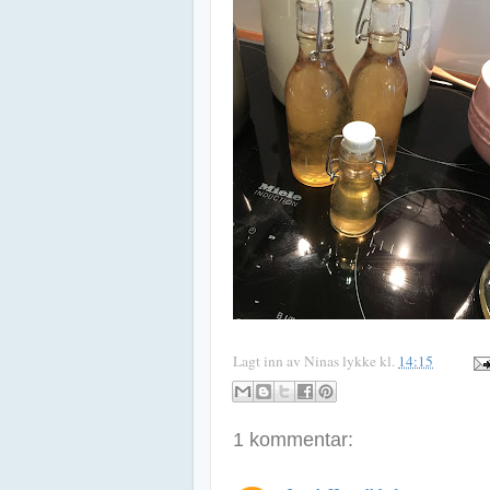
Lagt inn av
Ninas lykke
kl.
14:15
1 kommentar: