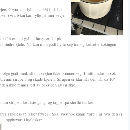
vjen. Gryta kan fylles ca 3/4 full. La
koker over. Man kan fylle på mer sevje
r fått en lett gyllen farge er det på
 en mindre kjele. Nå kan man godt flytte seg inn og fortsette kokingen
ølge godt med, slik at sevjen ikke brenner seg. I mitt andre forsøk
å brenne sirupen, og skade kjelen. Sirupen er klar når den når ca 104
r den ikke renner lett av baksiden av en skje.
 man sirupen for siste gang, og tapper på sterile flasker.
res i kjøleskap (eller fryser). Skal visstnok kunne vare 1 år hvis den er
oppbevart i kjøleskap.