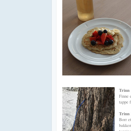
Trinn 
Finne 
tappe f
Trinn
Borr et
bakken.
tapping