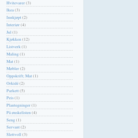
Hvitevarer
(3)
Ikea
(3)
Innkjøpt
(2)
Interiør
(4)
Jul
(1)
Kjøkken
(12)
Listverk
(1)
Maling
(1)
Mat
(1)
Møbler
(2)
Oppskrift; Mat
(1)
Orkidé
(2)
Parkett
(5)
Peis
(1)
Plantegninger
(1)
På ønskelisten
(4)
Seng
(1)
Servant
(2)
Slettvoll
(3)