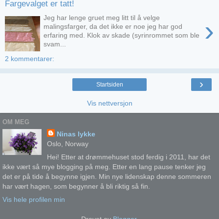
Fargevalget er tatt!
Jeg har lenge gruet meg litt til å velge
›
malingsfarger, da det ikke er noe jeg har god
erfaring med. Klok av skade (syrinrommet som ble
svam...
2 kommentarer:
›
Startsiden
Vis nettversjon
OM MEG
Ninas lykke
Oslo, Norway
Hei! Etter at drømmehuset stod ferdig i 2011, har det
ikke vært så mye blogging på meg. Etter en lang pause tenker jeg
det er på tide å begynne igjen. Min nye lidenskap denne sommeren
har vært hagen, som begynner å bli riktig så fin.
Vis hele profilen min