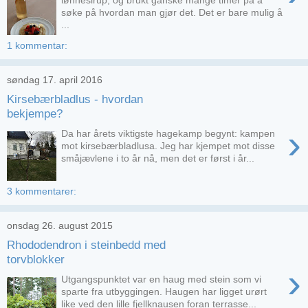
søke på hvordan man gjør det. Det er bare mulig å
...
1 kommentar:
søndag 17. april 2016
Kirsebærbladlus - hvordan
bekjempe?
›
Da har årets viktigste hagekamp begynt: kampen
mot kirsebærbladlusa. Jeg har kjempet mot disse
småjævlene i to år nå, men det er først i år...
3 kommentarer:
onsdag 26. august 2015
Rhododendron i steinbedd med
torvblokker
›
Utgangspunktet var en haug med stein som vi
sparte fra utbyggingen. Haugen har ligget urørt
like ved den lille fjellknausen foran terrasse...