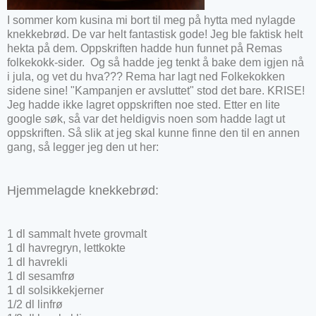
I
sommer kom kusina mi bort til meg på hytta med nylagde
knekkebrød. De var helt fantastisk gode! Jeg ble faktisk helt
hekta på dem. Oppskriften hadde hun funnet på Remas
folkekokk-sider. Og så hadde jeg tenkt å bake dem igjen nå
i jula, og vet du hva??? Rema har lagt ned Folkekokken
sidene sine! "Kampanjen er avsluttet" stod det bare. KRISE!
Jeg hadde ikke lagret oppskriften noe sted. Etter en lite
google søk, så var det heldigvis noen som hadde lagt ut
oppskriften. Så slik at jeg skal kunne finne den til en annen
gang, så legger jeg den ut her:
Hjemmelagde knekkebrød:
1 dl sammalt hvete grovmalt
1 dl havregryn, lettkokte
1 dl havrekli
1 dl sesamfrø
1 dl solsikkekjerner
1/2 dl linfrø