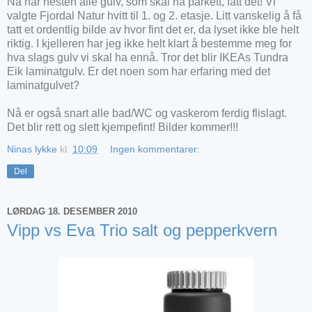
Nå har nesten alle gulv, som skal ha parkett, fått det! Vi
valgte Fjordal Natur hvitt til 1. og 2. etasje. Litt vanskelig å få
tatt et ordentlig bilde av hvor fint det er, da lyset ikke ble helt
riktig. I kjelleren har jeg ikke helt klart å bestemme meg for
hva slags gulv vi skal ha ennå. Tror det blir IKEAs Tundra
Eik laminatgulv. Er det noen som har erfaring med det
laminatgulvet?
Nå er også snart alle bad/WC og vaskerom ferdig flislagt.
Det blir rett og slett kjempefint! Bilder kommer!!!
Ninas lykke
kl.
10:09
Ingen kommentarer:
Del
LØRDAG 18. DESEMBER 2010
Vipp vs Eva Trio salt og pepperkvern