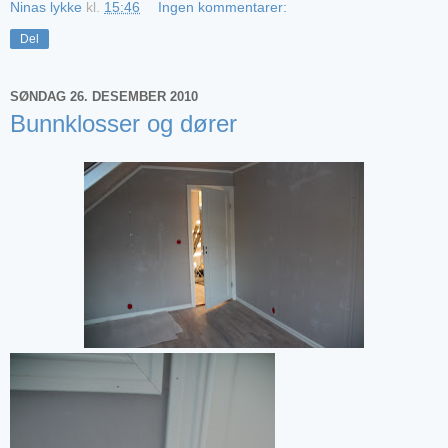
Ninas lykke
kl.
15:46
Ingen kommentarer:
Del
SØNDAG 26. DESEMBER 2010
Bunnklosser og dører