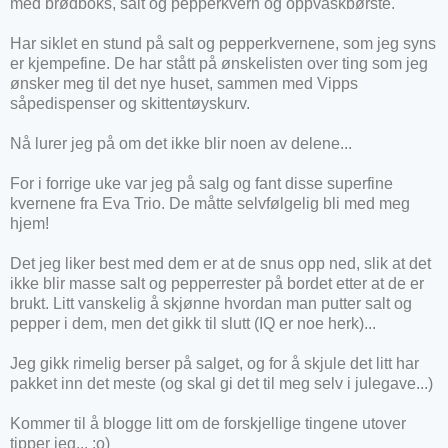
med brødboks, salt og pepperkvern og oppvaskbørste.
Har siklet en stund på salt og pepperkvernene, som jeg syns
er kjempefine. De har stått på ønskelisten over ting som jeg
ønsker meg til det nye huset, sammen med Vipps
såpedispenser og skittentøyskurv.
Nå lurer jeg på om det ikke blir noen av delene...
For i forrige uke var jeg på salg og fant disse superfine
kvernene fra Eva Trio. De måtte selvfølgelig bli med meg
hjem!
Det jeg liker best med dem er at de snus opp ned, slik at det
ikke blir masse salt og pepperrester på bordet etter at de er
brukt. Litt vanskelig å skjønne hvordan man putter salt og
pepper i dem, men det gikk til slutt (IQ er noe herk)...
Jeg gikk rimelig berser på salget, og for å skjule det litt har
pakket inn det meste (og skal gi det til meg selv i julegave...)
Kommer til å blogge litt om de forskjellige tingene utover
tipper jeg... ;o)