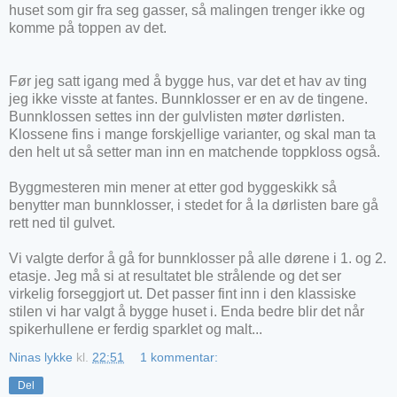
huset som gir fra seg gasser, så malingen trenger ikke og
komme på toppen av det.
Før jeg satt igang med å bygge hus, var det et hav av ting
jeg ikke visste at fantes. Bunnklosser er en av de tingene.
Bunnklossen settes inn der gulvlisten møter dørlisten.
Klossene fins i mange forskjellige varianter, og skal man ta
den helt ut så setter man inn en matchende toppkloss også.
Byggmesteren min mener at etter god byggeskikk så
benytter man bunnklosser, i stedet for å la dørlisten bare gå
rett ned til gulvet.
Vi valgte derfor å gå for bunnklosser på alle dørene i 1. og 2.
etasje. Jeg må si at resultatet ble strålende og det ser
virkelig forseggjort ut. Det passer fint inn i den klassiske
stilen vi har valgt å bygge huset i. Enda bedre blir det når
spikerhullene er ferdig sparklet og malt...
Ninas lykke
kl.
22:51
1 kommentar:
Del