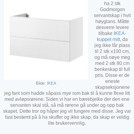
ha 2 stk
Godmorgon
servantskap i hvit
høyglans. Måtte
desverre levere
tilbake
IKEA-
kuppet mitt
, da
jeg ikke får plass
til 2 stk x100 cm,
og må nøye meg
med 2 stk 80 cm
benkeskap til full
pris. Disse er de
eneste
Bilde:
IKEA
skapseksjonene
jeg fant som hadde såpass mye rom bak til å kunne flexe litt
med avløpsrørene. Siden vi har en bærebjelke der den ene
servanten skal stå, så må rørene gå under og opp bak
skapet. Dette tror og håper jeg vil fungere med disse. Jeg var
fast bestemt på å ha skuffer og ikke skap, da skap er veldig
lite brukervennlig.