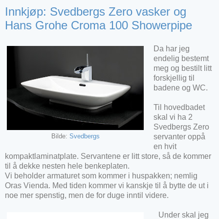
Innkjøp: Svedbergs Zero vasker og
Hans Grohe Croma 100 Showerpipe
Da har jeg
endelig bestemt
meg og bestilt litt
forskjellig til
badene og WC.
Til hovedbadet
skal vi ha 2
Svedbergs Zero
servanter oppå
Bilde:
Svedbergs
en hvit
kompaktlaminatplate. Servantene er litt store, så de kommer
til å dekke nesten hele benkeplaten.
Vi beholder armaturet som kommer i huspakken; nemlig
Oras Vienda. Med tiden kommer vi kanskje til å bytte de ut i
noe mer spenstig, men de for duge inntil videre.
Under skal jeg