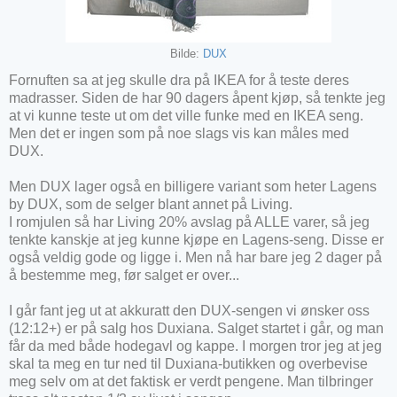
Bilde:
DUX
Fornuften sa at jeg skulle dra på IKEA for å teste deres
madrasser. Siden de har 90 dagers åpent kjøp, så tenkte jeg
at vi kunne teste ut om det ville funke med en IKEA seng.
Men det er ingen som på noe slags vis kan måles med
DUX.
Men DUX lager også en billigere variant som heter Lagens
by DUX, som de selger blant annet på Living.
I romjulen så har Living 20% avslag på ALLE varer, så jeg
tenkte kanskje at jeg kunne kjøpe en Lagens-seng. Disse er
også veldig gode og ligge i. Men nå har bare jeg 2 dager på
å bestemme meg, før salget er over...
I går fant jeg ut at akkuratt den DUX-sengen vi ønsker oss
(12:12+) er på salg hos Duxiana. Salget startet i går, og man
får da med både hodegavl og kappe. I morgen tror jeg at jeg
skal ta meg en tur ned til Duxiana-butikken og overbevise
meg selv om at det faktisk er verdt pengene. Man tilbringer