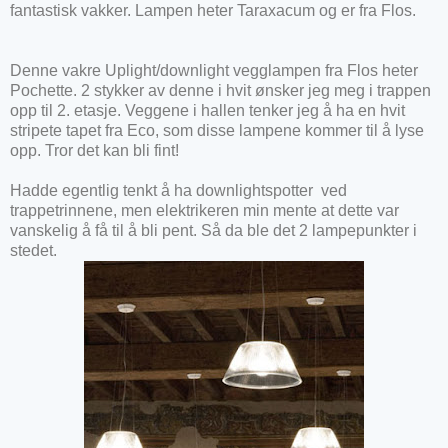
fantastisk vakker. Lampen heter Taraxacum og er fra Flos.
Denne vakre Uplight/downlight vegglampen fra Flos heter
Pochette. 2 stykker av denne i hvit ønsker jeg meg i trappen
opp til 2. etasje. Veggene i hallen tenker jeg å ha en hvit
stripete tapet fra Eco, som disse lampene kommer til å lyse
opp. Tror det kan bli fint!
Hadde egentlig tenkt å ha downlightspotter ved
trappetrinnene, men elektrikeren min mente at dette var
vanskelig å få til å bli pent. Så da ble det 2 lampepunkter i
stedet.