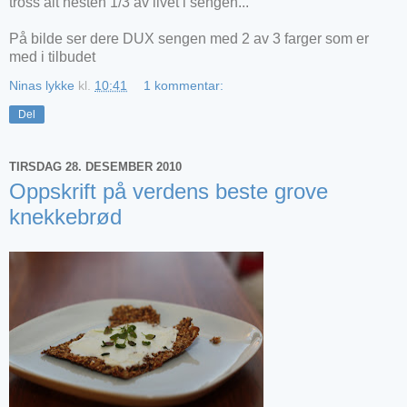
tross alt nesten 1/3 av livet i sengen...
På bilde ser dere DUX sengen med 2 av 3 farger som er
med i tilbudet
Ninas lykke
kl.
10:41
1 kommentar:
Del
TIRSDAG 28. DESEMBER 2010
Oppskrift på verdens beste grove
knekkebrød