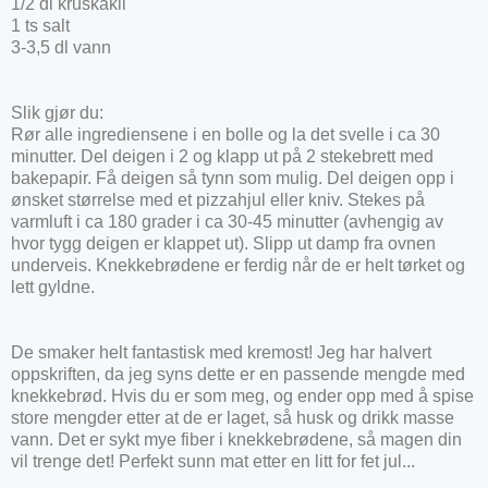
1/2 dl kruskakli
1 ts salt
3-3,5 dl vann
Slik gjør du:
Rør alle ingrediensene i en bolle og la det svelle i ca 30
minutter. Del deigen i 2 og klapp ut på 2 stekebrett med
bakepapir. Få deigen så tynn som mulig. Del deigen opp i
ønsket størrelse med et pizzahjul eller kniv. Stekes på
varmluft i ca 180 grader i ca 30-45 minutter (avhengig av
hvor tygg deigen er klappet ut). Slipp ut damp fra ovnen
underveis. Knekkebrødene er ferdig når de er helt tørket og
lett gyldne.
De smaker helt fantastisk med kremost! Jeg har halvert
oppskriften, da jeg syns dette er en passende mengde med
knekkebrød. Hvis du er som meg, og ender opp med å spise
store mengder etter at de er laget, så husk og drikk masse
vann. Det er sykt mye fiber i knekkebrødene, så magen din
vil trenge det! Perfekt sunn mat etter en litt for fet jul...