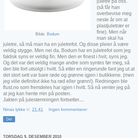
juletre på oss.
(så får han
overbevise meg
neste år om at
plastjuletrær er
fine). Men når
Bilde:
Bodum
man skal ha
juletre, så må man ha en juletrefot. Og disse pleier å være
veldig stygge. Men nei da, Bodum har en juletrefot som jeg
faktisk syns er veldig fin. Men den er finest i hvit, syns jeg.
Og det var det veldig mange andre som syntes før meg, så
den ble fort utsolgt i hvitt. Så etter en ringerunde fant jeg ut at
det stort sett var bare røde og grønne igjen i butikkene. (men
jeg ville definitivt ikke ha rød eller grønn!). Redningen ble
flust.no som fremdeles har igjen i hvitt. Så nå venter jeg på
at jeg kan hente min på posten.
Jakten på julestemningen fortsetter....
Ninas lykke
kl.
21:41
Ingen kommentarer:
Del
TORSDAG 9. DESEMBER 2010