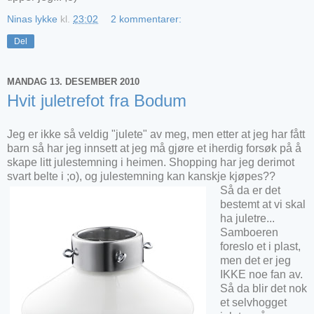
Ninas lykke
kl.
23:02
2 kommentarer:
Del
MANDAG 13. DESEMBER 2010
Hvit juletrefot fra Bodum
Jeg er ikke så veldig "julete" av meg, men etter at jeg har fått
barn så har jeg innsett at jeg må gjøre et iherdig forsøk på å
skape litt julestemning i heimen. Shopping har jeg derimot
svart belte i ;o), og julestemning kan kanskje kjøpes??
Så da er det
bestemt at vi skal
ha juletre...
Samboeren
foreslo et i plast,
men det er jeg
IKKE noe fan av.
Så da blir det nok
et selvhogget