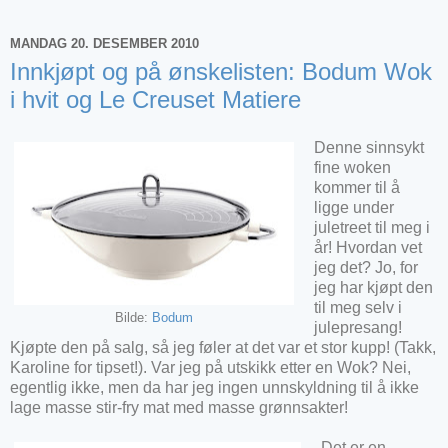
MANDAG 20. DESEMBER 2010
Innkjøpt og på ønskelisten: Bodum Wok
i hvit og Le Creuset Matiere
Denne sinnsykt
fine woken
kommer til å
ligge under
juletreet til meg i
år! Hvordan vet
jeg det? Jo, for
jeg har kjøpt den
til meg selv i
Bilde:
Bodum
julepresang!
Kjøpte den på salg, så jeg føler at det var et stor kupp! (Takk,
Karoline for tipset!). Var jeg på utskikk etter en Wok? Nei,
egentlig ikke, men da har jeg ingen unnskyldning til å ikke
lage masse stir-fry mat med masse grønnsakter!
Det er en