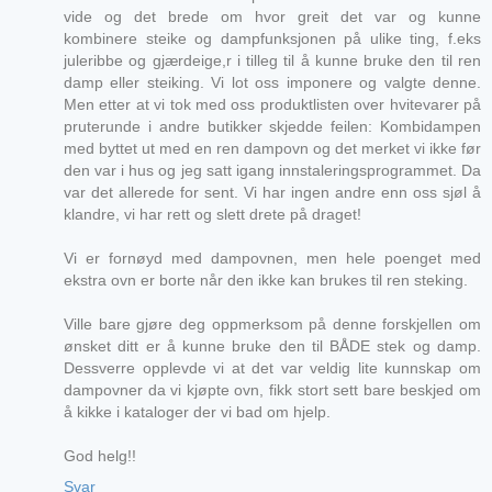
vide og det brede om hvor greit det var og kunne
kombinere steike og dampfunksjonen på ulike ting, f.eks
juleribbe og gjærdeige,r i tilleg til å kunne bruke den til ren
damp eller steiking. Vi lot oss imponere og valgte denne.
Men etter at vi tok med oss produktlisten over hvitevarer på
pruterunde i andre butikker skjedde feilen: Kombidampen
med byttet ut med en ren dampovn og det merket vi ikke før
den var i hus og jeg satt igang innstaleringsprogrammet. Da
var det allerede for sent. Vi har ingen andre enn oss sjøl å
klandre, vi har rett og slett drete på draget!
Vi er fornøyd med dampovnen, men hele poenget med
ekstra ovn er borte når den ikke kan brukes til ren steking.
Ville bare gjøre deg oppmerksom på denne forskjellen om
ønsket ditt er å kunne bruke den til BÅDE stek og damp.
Dessverre opplevde vi at det var veldig lite kunnskap om
dampovner da vi kjøpte ovn, fikk stort sett bare beskjed om
å kikke i kataloger der vi bad om hjelp.
God helg!!
Svar