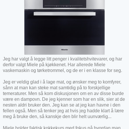
Jeg har valgt å legge litt penger i kvalitetshvitevarer, og har
derfor valgt Miele på kjøkkenet. Har allerede Miele
vaskemaskin og tørketrommel, og de er i en klasse for seg.
Jeg er veldig glad i å lage mat, og ønsker meg to komfyrer,
sånn at man kan steke mat samtidig på to forskjellige
temeraturer. Men så kom diskusjonen om en av disse burde
være en dampovn. De jeg kjenner som har en slik, sier at de
nesten aldri bruker den. Jeg kan se at jeg kan havne i den
fellen også. Men så tenker jeg at hvis jeg hadde klart å lære
meg å bruke den, så kanskje den blir helt uunværlig...
Miele holder faktisk kokkekurs med fokus på hvordan man